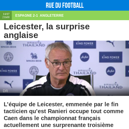
Rue du football
14/07
ESPAGNE
2-1
ANGLETERRE
21h00
Leicester, la surprise
anglaise
DR
L’équipe de Leicester, emmenée par le fin
tacticien qu’est Ranieri occupe tout comme
Caen dans le championnat français
actuellement une surprenante troisième