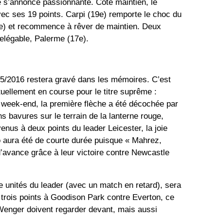
e s’annonce passionnante. Côté maintien, le
ec ses 19 points. Carpi (19e) remporte le choc du
8e) et recommence à rêver de maintien. Deux
relégable, Palerme (17e).
5/2016 restera gravé dans les mémoires. C’est
tuellement en course pour le titre suprême :
 week-end, la première flèche a été décochée par
ns bavures sur le terrain de la lanterne rouge,
enus à deux points du leader Leicester, la joie
aura été de courte durée puisque « Mahrez,
d’avance grâce à leur victoire contre Newcastle
e unités du leader (avec un match en retard), sera
s trois points à Goodison Park contre Everton, ce
enger doivent regarder devant, mais aussi