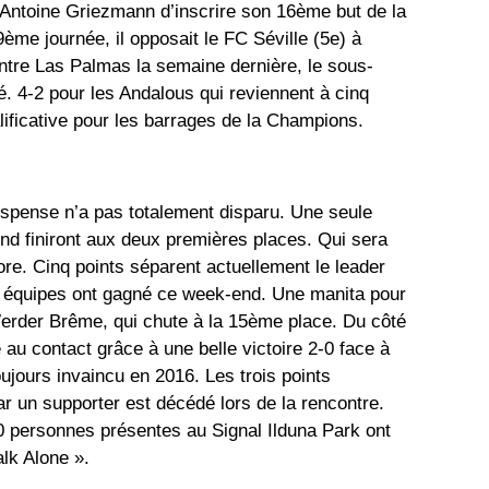
 Antoine Griezmann d’inscrire son 16ème but de la
9ème journée, il opposait le FC Séville (5e) à
contre Las Palmas la semaine dernière, le sous-
é. 4-2 pour les Andalous qui reviennent à cinq
lificative pour les barrages de la Champions.
uspense n’a pas totalement disparu. Une seule
nd finiront aux deux premières places. Qui sera
re. Cinq points séparent actuellement le leader
x équipes ont gagné ce week-end. Une manita pour
rder Brême, qui chute à la 15ème place. Du côté
au contact grâce à une belle victoire 2-0 face à
jours invaincu en 2016. Les trois points
r un supporter est décédé lors de la rencontre.
0 personnes présentes au Signal Ilduna Park ont
lk Alone ».