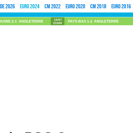
de 2026
Euro 2024
CM 2022
Euro 2020
CM 2018
Euro 2016
10/07
PAGNE
2-1
ANGLETERRE
PAYS-BAS
1-2
ANGLETERRE
21h00