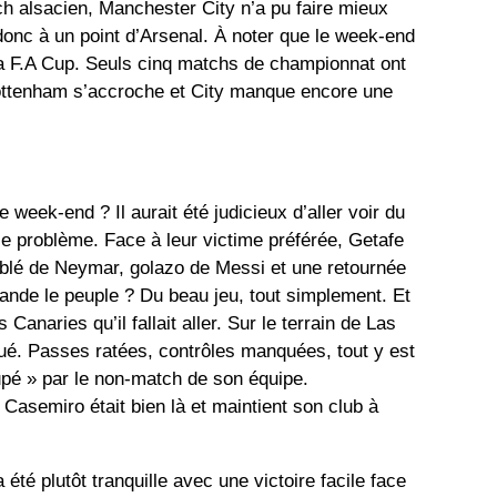
h alsacien, Manchester City n’a pu faire mieux
donc à un point d’Arsenal. À noter que le week-end
 la F.A Cup. Seuls cinq matchs de championnat ont
Tottenham s’accroche et City manque encore une
week-end ? Il aurait été judicieux d’aller voir du
e problème. Face à leur victime préférée, Getafe
ublé de Neymar, golazo de Messi et une retournée
nde le peuple ? Du beau jeu, tout simplement. Et
 Canaries qu’il fallait aller. Sur le terrain de Las
ué. Passes ratées, contrôles manquées, tout y est
pé » par le non-match de son équipe.
asemiro était bien là et maintient son club à
té plutôt tranquille avec une victoire facile face