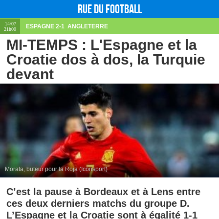
Rue du football
14/07
ESPAGNE
2-1
ANGLETERRE
21h00
MI-TEMPS : L'Espagne et la
Croatie dos à dos, la Turquie
devant
Morata, buteur pour la Roja (Iconsport)
C’est la pause à Bordeaux et à Lens entre
ces deux derniers matchs du groupe D.
L’Espagne et la Croatie sont à égalité 1-1