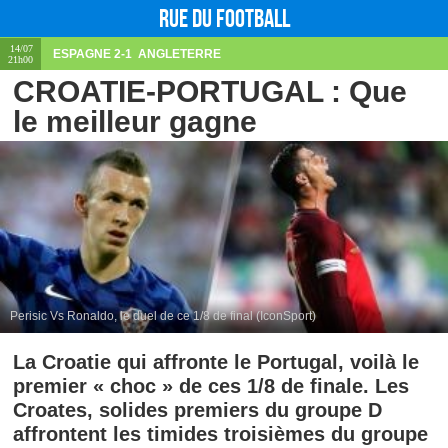
Rue du football
14/07
ESPAGNE
2-1
ANGLETERRE
21h00
CROATIE-PORTUGAL : Que
le meilleur gagne
Perisic Vs Ronaldo, le duel de ce 1/8 de final (IconSport)
La Croatie qui affronte le Portugal, voilà le
premier « choc » de ces 1/8 de finale. Les
Croates, solides premiers du groupe D
affrontent les timides troisièmes du groupe