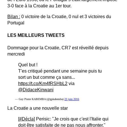
3-0 face à la Croatie au 1er tour.
Bilan :
0 victoire de la Croatie, 0 nul et 3 victoires du
Portugal
LES MEILLEURS TWEETS
Dommage pour la Croatie, CR7 est réveillé depuis
mercredi
Quel but !
T'es critiqué pendant une semaine puis tu
sort un but comme ça sans...
https://t.co/Km4fRSHbL2
via
@DidaceKinwani
— Guy Pierre KABEMBA (@gpkabemba)
23 juin 2016
La Croatie a une nouvelle star
[
#Décla
] Perisic: "Je crois que c'est l'Italie qui
doit être satisfaite de ne pas nous affronter."