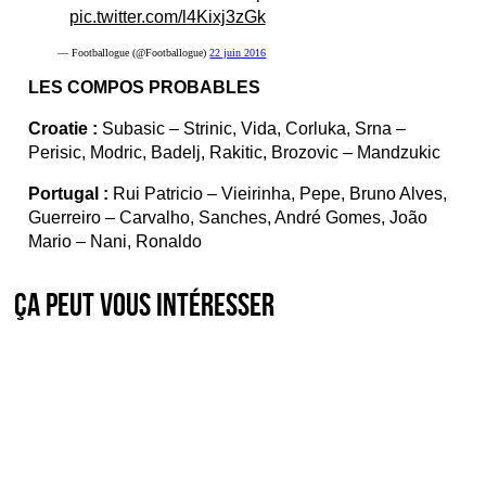
pic.twitter.com/l4Kixj3zGk
— Footballogue (@Footballogue)
22 juin 2016
LES COMPOS PROBABLES
Croatie :
Subasic – Strinic, Vida, Corluka, Srna –
Perisic, Modric, Badelj, Rakitic, Brozovic – Mandzukic
Portugal :
Rui Patricio – Vieirinha, Pepe, Bruno Alves,
Guerreiro – Carvalho, Sanches, André Gomes, João
Mario – Nani, Ronaldo
Ça peut vous intéresser