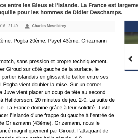
e entre les Bleus et l’Islande. La France est largemen
nquille pour les hommes de Didier Deschamps.
2016 - 21:49
Charles Mesnildrey
2ème, Pogba 20ème, Payet 43ème, Griezmann
e match, sans pression et propre techniquement.
er Giroud sur côté gauche de la surface, le
portier islandais en glissant le ballon entre ses
 Pogba vient doubler la mise. Sur un corner
la Juve vient placer un coup de tête au second
à Halldorsson, 20 minutes de jeu, 2-0. La suite de
e. La France domine grâce à leur solidité. Juste
cer l’Islande d’une frappe du gauche à l’entrée de
 de Griezmann (43ème). Grizemann, nous le
lancé magnifiquement par Giroud, l’attaquant de