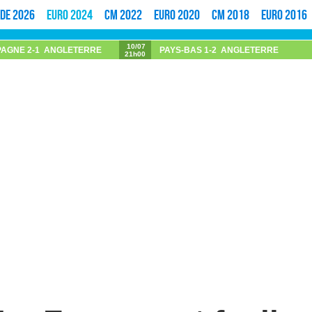
de 2026
Euro 2024
CM 2022
Euro 2020
CM 2018
Euro 2016
10/07
PAGNE
2-1
ANGLETERRE
PAYS-BAS
1-2
ANGLETERRE
21h00