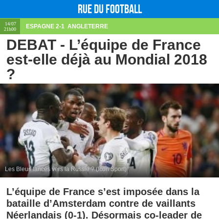
Rue du football
14/07
ESPAGNE
2-1
ANGLETERRE
21h00
DEBAT - L’équipe de France
est-elle déjà au Mondial 2018
?
Les Bleus lancés vers la Russie ? (Icon Sport)
L’équipe de France s’est imposée dans la
bataille d’Amsterdam contre de vaillants
Néerlandais (0-1). Désormais co-leader de