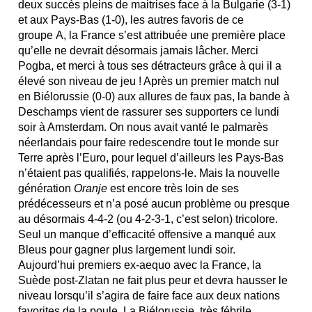
deux succès pleins de maitrises face à la Bulgarie (3-1)
et aux Pays-Bas (1-0), les autres favoris de ce
groupe A, la France s’est attribuée une première place
qu’elle ne devrait désormais jamais lâcher. Merci
Pogba, et merci à tous ses détracteurs grâce à qui il a
élevé son niveau de jeu ! Après un premier match nul
en Biélorussie (0-0) aux allures de faux pas, la bande à
Deschamps vient de rassurer ses supporters ce lundi
soir à Amsterdam. On nous avait vanté le palmarès
néerlandais pour faire redescendre tout le monde sur
Terre après l’Euro, pour lequel d’ailleurs les Pays-Bas
n’étaient pas qualifiés, rappelons-le. Mais la nouvelle
génération
Oranje
est encore très loin de ses
prédécesseurs et n’a posé aucun problème ou presque
au désormais 4-4-2 (ou 4-2-3-1, c’est selon) tricolore.
Seul un manque d’efficacité offensive a manqué aux
Bleus pour gagner plus largement lundi soir.
Aujourd’hui premiers ex-aequo avec la France, la
Suède post-Zlatan ne fait plus peur et devra hausser le
niveau lorsqu’il s’agira de faire face aux deux nations
favorites de la poule. La Biélorussie, très fébrile