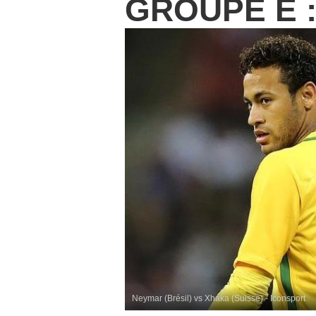
GROUPE E : 
Neymar (Brésil) vs Xhaka (Suisse) - Iconsport