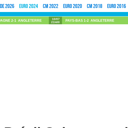
de 2026
Euro 2024
CM 2022
Euro 2020
CM 2018
Euro 2016
10/07
PAGNE
2-1
ANGLETERRE
PAYS-BAS
1-2
ANGLETERRE
21h00