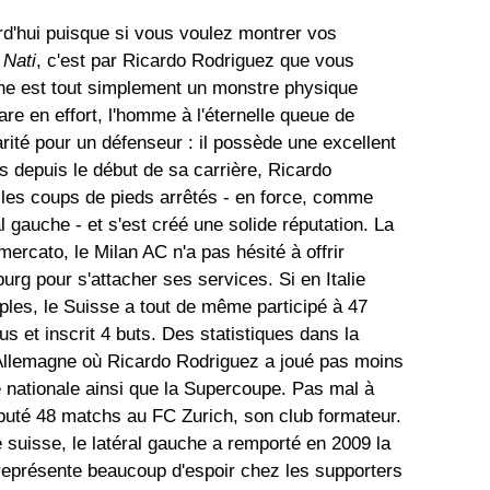
rd'hui puisque si vous voulez montrer vos
a
Nati
, c'est par Ricardo Rodriguez que vous
he est tout simplement un monstre physique
re en effort, l'homme à l'éternelle queue de
rité pour un défenseur : il possède une excellent
ts depuis le début de sa carrière, Ricardo
 les coups de pieds arrêtés - en force, comme
l gauche - et s'est créé une solide réputation. La
ercato, le Milan AC n'a pas hésité à offrir
urg pour s'attacher ses services. Si en Italie
mples, le Suisse a tout de même participé à 47
 et inscrit 4 buts. Des statistiques dans la
Allemagne où Ricardo Rodriguez a joué pas moins
 nationale ainsi que la Supercoupe. Pas mal à
puté 48 matchs au FC Zurich, son club formateur.
e suisse, le latéral gauche a remporté en 2009 la
eprésente beaucoup d'espoir chez les supporters