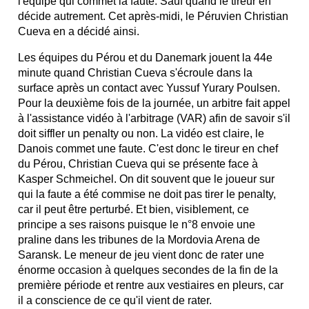
l'équipe qui commet la faute. Sauf quand le tireur en
décide autrement. Cet après-midi, le Péruvien Christian
Cueva en a décidé ainsi.
Les équipes du Pérou et du Danemark jouent la 44e
minute quand Christian Cueva s'écroule dans la
surface après un contact avec Yussuf Yurary Poulsen.
Pour la deuxième fois de la journée, un arbitre fait appel
à l'assistance vidéo à l'arbitrage (VAR) afin de savoir s'il
doit siffler un penalty ou non. La vidéo est claire, le
Danois commet une faute. C'est donc le tireur en chef
du Pérou, Christian Cueva qui se présente face à
Kasper Schmeichel. On dit souvent que le joueur sur
qui la faute a été commise ne doit pas tirer le penalty,
car il peut être perturbé. Et bien, visiblement, ce
principe a ses raisons puisque le n°8 envoie une
praline dans les tribunes de la Mordovia Arena de
Saransk. Le meneur de jeu vient donc de rater une
énorme occasion à quelques secondes de la fin de la
première période et rentre aux vestiaires en pleurs, car
il a conscience de ce qu'il vient de rater.