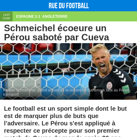
Rue du football
14/07
ESPAGNE
2-1
ANGLETERRE
21h00
Schmeichel écoeure un
Pérou saboté par Cueva
Kasper Schmeichel, grand artisan de la victoire du Danemark face au Pérou -
Iconsport
Le football est un sport simple dont le but
est de marquer plus de buts que
l'adversaire. Le Pérou s'est appliqué à
respecter ce précepte pour son premier