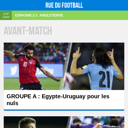
Rue du football
14/07
ESPAGNE
2-1
ANGLETERRE
21h00
Avant-match
GROUPE A : Egypte-Uruguay pour les
nuls