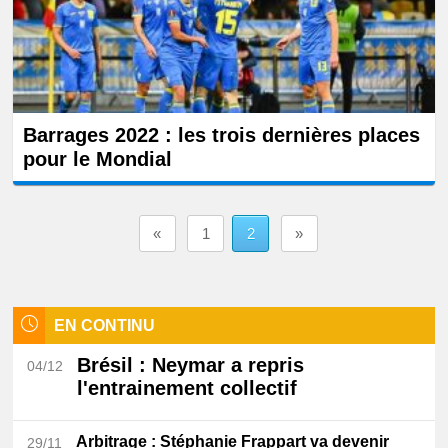
Barrages 2022 : les trois dernières places
pour le Mondial
«
1
2
»
EN CONTINU
Brésil
: Neymar a repris
04/12
l'entrainement collectif
Arbitrage
: Stéphanie Frappart va devenir
29/11