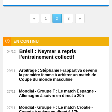
«
1
2
3
»
EN CONTINU
Brésil
: Neymar a repris
04/12
l'entrainement collectif
Arbitrage
: Stéphanie Frappart va devenir
29/11
la première femme à arbitrer un match de
Coupe du monde masculine
Mondial - Groupe F
: Le match Espagne -
27/11
Allemagne à suivre en direct à 20h
Mondial - Groupe F
: Le match Croatie -
27/11
Canada à suivre en direct à 17h