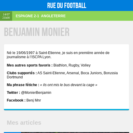
Rue du football
14/07
ESPAGNE
2-1
ANGLETERRE
21h00
Benjamin Monier
Né le 19/06/1997 à Saint-Etienne, je suis en première année de
journalisme à l’ISCPA Lyon.
Mes autres sports favoris :
Biathlon, Rugby, Volley
Clubs supportés :
AS Saint-Etienne, Arsenal, Boca Juniors, Borussia
Dortmund
Ma phrase fétiche :
« ils ont mis le bus devant la cage »
Twitter :
@MonierBenjamin
Facebook :
Benj Mnr
Mes articles